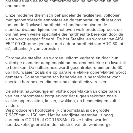
prestaties van de hoog contactmoeheid na het doven en het
aanmaken.
Onze moderne thermisch behandelende faciliteiten, voltooien
met gecontroleerde atmosfeer en de temperatuur, dit laat ons
toe om de Rockwell-hardheid te handhaven binnen de
standaardwaaier tijdens om het even welk productieproces en
om het even welke specifieke die hardheid te bereiken door de
klant wordt gespecificeerd. De het Staalballen worden van AISI
E52100 Chrome gemaakt met a door hardheid van HRC 60 tot
67, afhankelijk van vereisten.
Chrome-de staalballen worden uniform verhard en door hun
volledige diameter aangemaakt om maximumsterkte en kwaliteit
te bereiken. De balhardheid wordt gecontroleerd binnen de 60-
66 HRC waaier zoals die op parallelle vlakke oppervlakten wordt
gemeten. Douane thermisch behandelen is beschikbaar voor
speciale hardheid en dimensionale stabiliteitsvereisten.
De uiterst nauwkeurige en vlotte oppervlakte van onze ballen
van het chroomstaal zorgt ervoor dat u geen tekorten zoals
vlakke oppervlakten, kuilen, zwakken, en besnoeiingen zult
vinden.
Wij produceren hoofdzakelijk chroomstaal, is de grootte
7.9375mm ~ 150.mm. Het belangrijkste materiaal is hoog
chromium GCR15 of GCR15SiMn. Onze ballen worden
hoofdzakelijk gebruikt in de industrie van de windenergie.