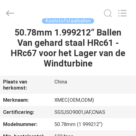
Xi'an
machinery
&
engineering
import
Koolstofstaalballen
&
export
co.,ltd..
50.78mm 1.999212“ Ballen
HUIS
All
Rights
Van gehard staal HRc61 -
Reserved.
PRODUCTEN
HRc67 voor het Lager van de
Windturbine
ONGEVEER
ONS
Plaats van
China
herkomst:
FABRIEKSREIS
Merknaam:
XMEC(OEM,ODM)
Certificering:
SGS,ISO9001,IAF,CNAS
KWALITEITSCONTROLE
Modelnummer:
50.78mm (1.999212“)