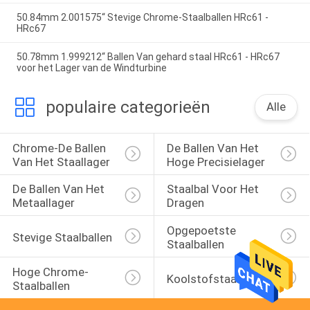
50.84mm 2.001575“ Stevige Chrome-Staalballen HRc61 -
HRc67
50.78mm 1.999212“ Ballen Van gehard staal HRc61 - HRc67
voor het Lager van de Windturbine
populaire categorieën
Alle
Chrome-De Ballen 
De Ballen Van Het 
Van Het Staallager
Hoge Precisielager
De Ballen Van Het 
Staalbal Voor Het 
Metaallager
Dragen
Opgepoetste 
Stevige Staalballen
Staalballen
Hoge Chrome-
Koolstofstaalballen
Staalballen