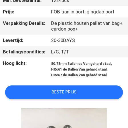
Min. bestelaantal:
1224pcs
CONTACTEER
ONS
Prijs:
FOB tianjin port, qingdao port
Verpakking Details:
De plastic houten pallet van bag+
cardon box+
NIEUWS
Levertijd:
20-30DAYS
SITEMAP
Betalingscondities:
L/C, T/T
Hoog licht:
,
50.78mm Ballen de Van gehard staal
PRIVACY
,
HRc61 de Ballen Van gehard staal
POLICY
HRc67 de Ballen Van gehard staal
BESTE PRIJS