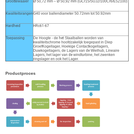
Groottewaaier
Ø 50,72 mm – Ø 50,92 mm (GCr15/SUJ2/100Cr6/E52100)
Kwaliteitsrangen
G40 voor ballendiameter 50.72mm tot 50.92mm
Hardheid
HRc61-67
Toepassing
De Hoogte - de
het
Staalballen worden van
kwaliteitschrome hoofdzakelijk toegepast in Diep
GroefKogellager, Hoekige Contactkogellagers,
Duwkogellagers, de Lagers van
de
Wielhub, Lineaire
Lagers, het lager van
de
windturbine, het zwenken
ringslager en ook het Lager.
Productproces