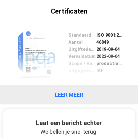
Certificaten
Standaard
ISO 9001:2005
Aantal
46849
Uitgiftedatum
2019-09-04
Vervaldatum
2022-09-04
Scope / Range
production and sales of bearing steel balls and special steel balls
Uitgegeven door
IAF
LEER MEER
Laat een bericht achter
We bellen je snel terug!