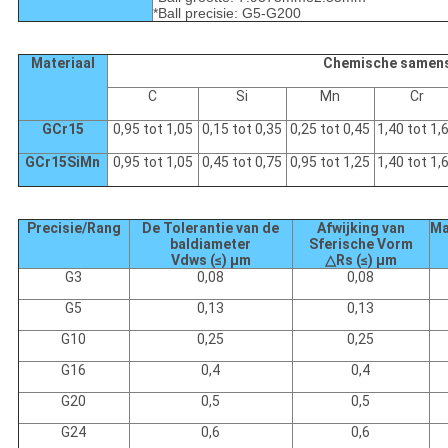
CONTACTEER
*Ball precisie: G5-G200
ONS
Materiaal
Chemische samenst
C
Si
Mn
Cr
NIEUWS
GCr15
0,95 tot 1,05
0,15 tot 0,35
0,25 tot 0,45
1,40 tot 1,
GCr15SiMn
0,95 tot 1,05
0,45 tot 0,75
0,95 tot 1,25
1,40 tot 1,
SITEMAP
Precisie/Rang
De Tolerantie van de
Afwijking van
Ma
PRIVACY
baldiameter
Sferische Vorm
Vdws (≤) µm
△Rs (≤) µm
POLICY
G3
0,08
0,08
G5
0,13
0,13
G10
0,25
0,25
G16
0,4
0,4
G20
0,5
0,5
G24
0,6
0,6