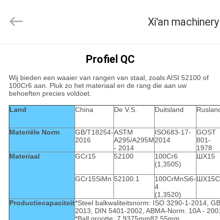
Xi'an
machinery
&
engineering
import
&
export
co.,ltd..
HUIS
All
Profiel QC
Rights
Reserved.
Wij bieden een waaier van rangen van staal, zoals AISI 52100 of
PRODUCTEN
100Cr6 aan. Pluk zo het materiaal en de rang die aan uw
behoeften precies voldoet.
Land
China
De V.S.
Duitsland
Ruslan
ONGEVEER
ONS
Materiële Norm
GB/T18254-
ASTM
ISO683-17-
GOST
2016
A295/A295M
2014
801-
- 2014
1978
Materiaal
GCr15
52100
100Cr6
ШX15
FABRIEKSREIS
(1,3505)
GCr15SiMn
52100.1
100CrMnSi6-
ШX15C
4
KWALITEITSCONTROLE
(1,3520)
Productiecapaciteit
*Steel balkwaliteitsnorm: ISO 3290-1-2014, G
2013, DIN 5401-2002, ABMA-Norm. 10A - 200
*Ball grootte: 7.9375mm82.55mm