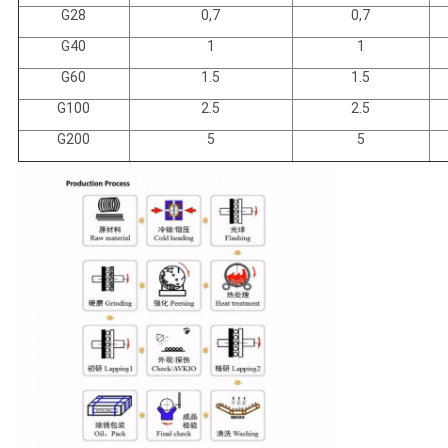
G28
0,7
0,7
G40
1
1
G60
1.5
1.5
G100
2.5
2.5
G200
5
5