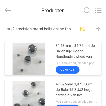
Xi'an
machinery
&
Producten
engineering
import
&
export
co.,ltd..
HUIS
All
suj2 precision metal balls online fabricage
Rights
Reserved.
PRODUCTEN
31.63mm - 31.75mm de
Ballensuj2 Goede
ONGEVEER
Rondheid/ruwheid van
ONS
het Precisiemetaal
FOB tianjin port, qingdao port MOQ:6180PCS
CONTACT
FABRIEKSREIS
47.625mm 1,875 Duim
de Balcr15 SUJ2 hoge
KWALITEITSCONTROLE
hardheid van het
Staalmetaal geen breuk
FOB tianjin port, qingdao port MOQ:6180PCS