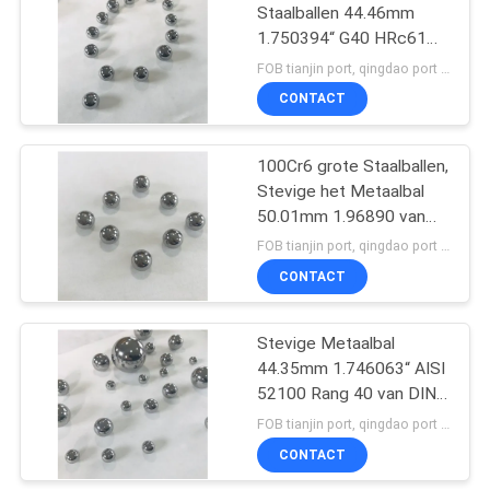
Staalballen 44.46mm
1.750394“ G40 HRc61
de Bal van het 2
FOB tianjin port, qingdao port MOQ:1800pcs
Duimmetaal
CONTACT
100Cr6 grote Staalballen,
Stevige het Metaalbal
50.01mm 1.96890 van
G40“
FOB tianjin port, qingdao port MOQ:1500PCS
CONTACT
Stevige Metaalbal
44.35mm 1.746063“ AISI
52100 Rang 40 van DIN
100Cr6
FOB tianjin port, qingdao port MOQ:1800pcs
CONTACT