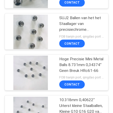
CONTACTEER
CONTACT
ONS
SUJ2 Ballen van het het
Staallager van
NIEUWS
precisiechrome
31.63mm - 31.75mm G28
FOB tianjin port, qingdao port MOQ:6180PCS
SITEMAP
CONTACT
PRIVACY
Hoge Precisie Mini Metal
Balls 8.731mm 0,34374“
POLICY
Geen Breuk HRc61-66
FOB tianjin port, qingdao port MOQ:288000pcs/pallet
CONTACT
10.318mm 0,40622“
Uiterst kleine Staalballen,
Kleine G10 G16 G20 van