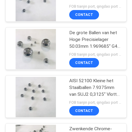
Metaalballen GCr15
FOB tianjin port, qingdao port MOQ:180000pcs/pallet
CONTACT
De grote Ballen van het
Hoge Precisielager
50.03mm 1.969685“ G40
SUJ2
FOB tianjin port, qingdao port MOQ:1500PCS
CONTACT
AISI 52100 Kleine het
Staalballen 7.9375mm
van SUJ2 0,3125“ Vlotte
Oppervlakte
FOB tianjin port, qingdao port MOQ:360000pcs/pallet
CONTACT
Zwenkende Chrome-