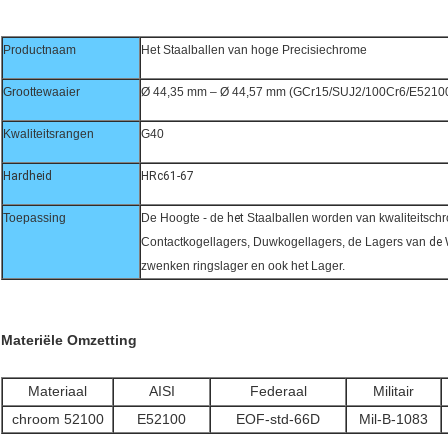
Productnaam
Het Staalballen van hoge Precisiechrome
Groottewaaier
Ø 44,35 mm – Ø 44,57 mm (GCr15/SUJ2/100Cr6/E5210
Kwaliteitsrangen
G40
Hardheid
HRc61-67
Toepassing
De Hoogte - de
het
Staalballen worden van kwaliteitsch
Contactkogellagers, Duwkogellagers, de Lagers van
de
zwenken ringslager en ook het Lager.
Materiële Omzetting
Materiaal
AISI
Federaal
Militair
chroom 52100
E52100
EOF-std-66D
Mil-B-1083