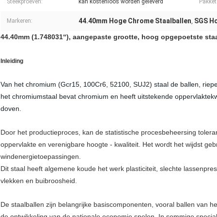
Steekproeven:
kan kostenloos worden geleverd
Pakket
44.40mm Hoge Chrome Staalballen
SGS Ho
Markeren:
,
44.40mm (1.748031“), aangepaste grootte, hoog opgepoetste staa
Inleiding
Van het chromium (Gcr15, 100Cr6, 52100, SUJ2) staal de ballen, riepe
het chromiumstaal bevat chromium en heeft uitstekende oppervlaktekwali
doven.
Door het productieproces, kan de statistische procesbeheersing toler
oppervlakte en verenigbare hoogte - kwaliteit. Het wordt het wijdst gebr
windenergietoepassingen.
Dit staal heeft algemene koude het werk plasticiteit, slechte lassenpr
vlekken en buibroosheid.
De staalballen zijn belangrijke basiscomponenten, vooral ballen van het 
de ontwikkeling van de nationale economie spelen. In sommige specia