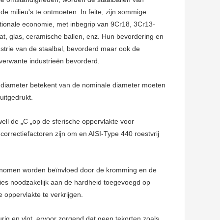
de milieu's te ontmoeten. In feite, zijn sommige
nationale economie, met inbegrip van 9Cr18, 3Cr13-
gaat, glas, ceramische ballen, enz. Hun bevordering en
strie van de staalbal, bevorderd maar ook de
verwante industrieën bevorderd.
j diameter betekent van de nominale diameter moeten
uitgedrukt.
ll de „C „op de sferische oppervlakte voor
orrectiefactoren zijn om en AISI-Type 440 roestvrij
genomen worden beïnvloed door de kromming en de
ties noodzakelijk aan de hardheid toegevoegd op
 oppervlakte te verkrijgen.
rig en vlot, ervoor zorgend dat geen tekorten zoals