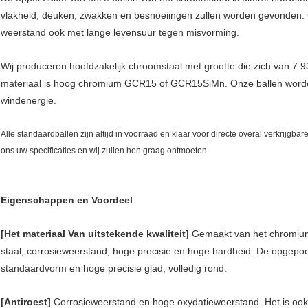
vlakheid, deuken, zwakken en besnoeiingen zullen worden gevonden. 
weerstand ook met lange levensuur tegen misvorming.
Wij produceren hoofdzakelijk chroomstaal met grootte die zich van 7.
materiaal is hoog chromium GCR15 of GCR15SiMn. Onze ballen worden 
windenergie.
Alle standaardballen zijn altijd in voorraad en klaar voor directe overal verkrijgb
ons uw specificaties en wij zullen hen graag ontmoeten.
Eigenschappen en Voordeel
[Het materiaal Van uitstekende kwaliteit]
Gemaakt van het chromiums
staal, corrosieweerstand, hoge precisie en hoge hardheid. De opgepo
standaardvorm en hoge precisie glad, volledig rond.
[Antiroest]
Corrosieweerstand en hoge oxydatieweerstand. Het is ook g