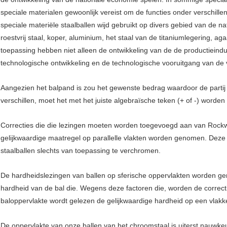
speciale materialen gewoonlijk vereist om de functies onder verschillen
speciale materiële staalballen wijd gebruikt op divers gebied van de 
roestvrij staal, koper, aluminium, het staal van de titaniumlegering, a
toepassing hebben niet alleen de ontwikkeling van de de productieindu
technologische ontwikkeling en de technologische vooruitgang van de 
Aangezien het balpand is zou het gewenste bedrag waardoor de parti
verschillen, moet het met het juiste algebraïsche teken (+ of -) worden 
Correcties die die lezingen moeten worden toegevoegd aan van Rockwe
gelijkwaardige maatregel op parallelle vlakten worden genomen. Deze c
staalballen slechts van toepassing te verchromen.
De hardheidslezingen van ballen op sferische oppervlakten worden 
hardheid van de bal die. Wegens deze factoren die, worden de correc
baloppervlakte wordt gelezen de gelijkwaardige hardheid op een vlakke
De oppervlakte van onze ballen van het chroomstaal is uiterst nauwkeu