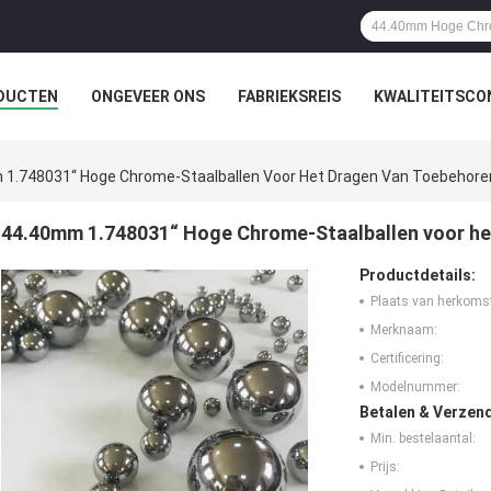
DUCTEN
ONGEVEER ONS
FABRIEKSREIS
KWALITEITSCO
1.748031“ Hoge Chrome-Staalballen Voor Het Dragen Van Toebehore
44.40mm 1.748031“ Hoge Chrome-Staalballen voor he
Productdetails:
Plaats van herkoms
Merknaam:
Certificering:
Modelnummer:
Betalen & Verzen
Min. bestelaantal:
Prijs: