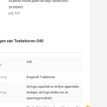
De plastic houten pallet van bag+ cardon box+
20-30DAYS
L/C, T/T
gen van Toebehoren G40
G40
e:
ssing:
Dragende Toebehoren
de hoge capaciteit en de fijne oppervlakte
chap:
eindigen, de hoge sterkte van de
spanningsmoeheid