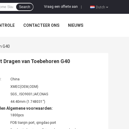
Vraag een offerte aan
Search
|
Dutch
NTROLE
CONTACTEER ONS
NIEUWS
n G40
t Dragen van Toebehoren G40
t:
China
XMEC(OEM,ODM)
SGS , ISO9001,IAF,CNAS
44.40mm (1.748031“)
den Algemene voorwaarden:
1800pcs
FOB tianjin port, qingdao port