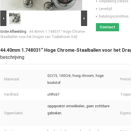
Verpakking Details:
Levertijd:
Betalingscondities:
Contact
Grote Afbeelding :
44.40mm 1.748031“ Hoge Chrome-
Staalballen voor het Dragen van Toebehoren G40
44.40mm 1.748031“ Hoge Chrome-Staalballen voor het Dra
beschrijving
GCr15, 100Cr6, hoog chroom, hoge
Materiaal:
Precisi
koolstof
Hardheid:
≤HRc67
Toepa
opgepoetst omwikkelen, geen zichtbare
Oppervlakte:
gebreken
Eigens