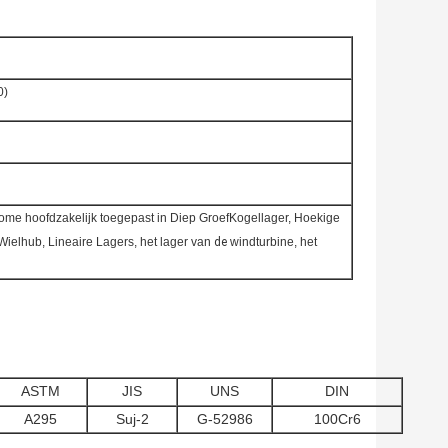
0)
rome hoofdzakelijk toegepast in Diep GroefKogellager, Hoekige
Wielhub, Lineaire Lagers, het lager van
de
windturbine, het
ASTM
JIS
UNS
DIN
A295
Suj-2
G-52986
100Cr6