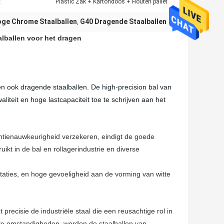
:
Plastic Zak + Kartondoos + Houten pallet
ge Chrome Staalballen
G40 Dragende Staalballen
,
lballen voor het dragen
n ook dragende staalballen. De high-precision bal van
teit en hoge lastcapaciteit toe te schrijven aan het
antienauwkeurigheid verzekeren, eindigt de goede
uikt in de bal en rollagerindustrie en diverse
estaties, en hoge gevoeligheid aan de vorming van witte
precisie de industriële staal die een reusachtige rol in
le omstandigheden, worden de staalballen van