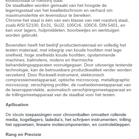
koolstofstaal of roestvrij staal.
De staalballen worden gemaakt van het hoogste de
legeringsstaal van het kwaliteitschroom en verhard om
maximumsterkte en levensduur te bereiken.
Chrome-het staal is één van een klasse van niet roestvrij staal,
zoals AISI 52100, En31, SUJ2, 100Cr6, 100C6, DIN 5401, en
kan voor lagers, hulpmiddelen, boorbeetjes en werktuigen
worden gebruikt.
Bovendien heeft het bedrijf productiemateriaal en volledig het
testen materiaal, met inbegrip van koude hoofden met lage
snelheid, hoge snelheids koude hoofden, opvlammende
machines, balmolens, molens en thermische
behandelingsapparaten vooruitgegaan. Door uitvoerige testende
technologie, kan de betrouwbare productkwaliteit verder worden
verzekerd. Door Rockwell-instrument, elektronisch
compressiemeetapparaat, optische microscoop, metallographic
microscoop, verschijning profiler, de ruwheidsmeetapparaat van
de laseroppervlakte, automatisch verschijningsmeetapparaat en
de trillingsmeetapparaat van de staalbal voor het testen.
Apllication
De ideale
toepassingen voor chroomballen omvatten rollende
media, kogellagers, ladedia's, het schrijven instrumenten, trilling
het oppoetsen, lineaire motiecomponenten, en controlekleppen.
Rang en Precisie