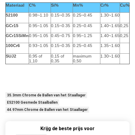
Materiaal
C%
Si%
Mn%
Cr%
Cu%
52100
0.98~1.10
0.15~0.35
0.25~0.45
1.30~1.60
GCr15
0.95~1.05
0.15~0.35
0.25~0.45
1.40~1.65
0,25
GCr15SiMn
0.95~1.05
0.45~0.75
0.95~1.25
1.40~1.65
0,25
100Cr6
0.93~1.05
0.15~0.35
0.25~0.45
1.35~1.60
SUJ2
0,95 of
0,15 of
maximum
1.30~1.60
1,10
0,35
0,50
35.3mm Chrome de Ballen van het Staallager
E52100 Gesmede Staalballen
44.97mm Chrome de Ballen van het Staallager
Krijg de beste prijs voor