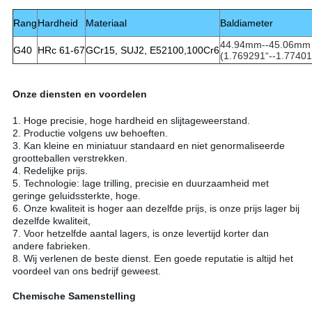
Rang
Hardheid
Materiaal
Baldiameter
44.94mm--45.06mm
G40
HRc 61-67
GCr15, SUJ2, E52100,100Cr6
(1.769291“--1.77401
Onze diensten en voordelen
1. Hoge precisie, hoge hardheid en slijtageweerstand.
2. Productie volgens uw behoeften.
3. Kan kleine en miniatuur standaard en niet genormaliseerde
grootteballen verstrekken.
4. Redelijke prijs.
5. Technologie: lage trilling, precisie en duurzaamheid met
geringe geluidssterkte, hoge.
6. Onze kwaliteit is hoger aan dezelfde prijs, is onze prijs lager bij
dezelfde kwaliteit,
7. Voor hetzelfde aantal lagers, is onze levertijd korter dan
andere fabrieken.
8. Wij verlenen de beste dienst. Een goede reputatie is altijd het
voordeel van ons bedrijf geweest.
Chemische Samenstelling