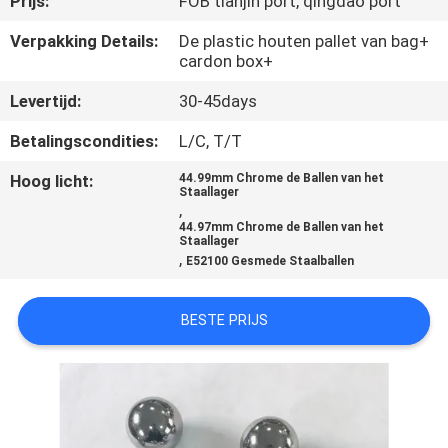
Prijs:
FOB tianjin port, qingdao port
CONTACTEER
ONS
Verpakking Details:
De plastic houten pallet van bag+
cardon box+
Levertijd:
30-45days
NIEUWS
Betalingscondities:
L/C, T/T
SITEMAP
Hoog licht:
44.99mm Chrome de Ballen van het
Staallager
,
44.97mm Chrome de Ballen van het
PRIVACY
Staallager
,
E52100 Gesmede Staalballen
POLICY
BESTE PRIJS