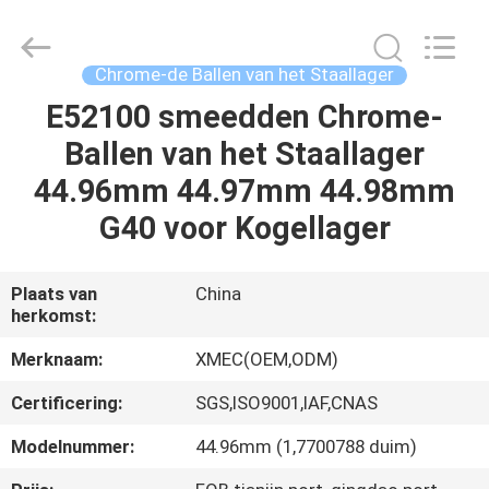
Xi'an
machinery
&
engineering
import
Chrome-de Ballen van het Staallager
&
export
co.,ltd..
E52100 smeedden Chrome-
HUIS
All
Rights
Ballen van het Staallager
Reserved.
PRODUCTEN
44.96mm 44.97mm 44.98mm
G40 voor Kogellager
ONGEVEER
ONS
Plaats van
China
herkomst:
FABRIEKSREIS
Merknaam:
XMEC(OEM,ODM)
Certificering:
SGS,ISO9001,IAF,CNAS
KWALITEITSCONTROLE
Modelnummer:
44.96mm (1,7700788 duim)